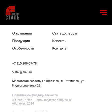
Меню
О компании
Стать дилером
Продукция
Клиенты
Особенности
Контакты
+7 915 206-07-78
5.stal@mail.ru
Московская область, г.о Щелково , п.Литвиново , ул.
Индустриальная 12
Политика конфиденциальности
© Сталь плюс — производство защитных
оболочек, 2024